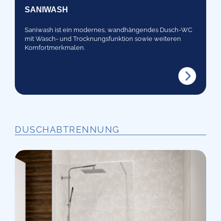
SANIWASH
Saniwash ist ein modernes, wandhängendes Dusch-WC
mit Wasch- und Trocknungsfunktion sowie weiteren
Komfortmerkmalen.
DUSCHABTRENNUNG